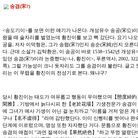
송겸(
宋?
)
<송도기이>를 보면 이런 얘기가 나온다. 개성유수 송공(
宋公
)
왔을 때 술자리를 벌였는데 황진이를 보고 뻑 갔단다. 요기 나오
공을, 저자 이덕형은, 그가 송렴(
宋?
)인지 송순(
宋純
)인지 모른
다. 근데 소설가 김탁환은, 이 송공이 바로 1538~1542년 개성
있던 송겸(
宋?
)이라 논증했다(<나, 황진이>, 푸른역사, 2002, 322
쪽). 그럴 가능성이 크니 돗자리도 그를 송겸이라 볼란다. 글고
리는 이 무렵을 황진이의 전성기로 본다. 왜냐구?
당시 황진이는 태도가 여유롭고 행동이 우아했으며【
態度綽約
閑雅
】, 기방에서 늙다시피 한【
老於花場
】기생전문가 송겸이
에 그녀가 예사 기생이 아닌 걸 눈치까고 "이름을 거저 얻은 게
구나【
名不虛得
】"라며 감탄했단다. 이미 신삥티를 벗어나 완
단계에 이르렀으며, 명성 또한 자자했단 거다. 문틈으로 황진이
송겸의 애첩이 "과연 절색이네【
果然絶色
】"하고 뚜껑 열렸단다