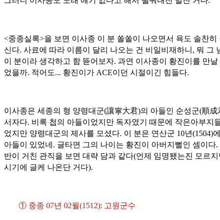
그러니 이사종도 노래 얘기 없다고 해서 떨꿔내진 말잔 거다.
<중종실록>을 보면 이사종 이 분 쏠쏠이 나오면서 욕도 솔찬히
신다. 사료에 따라 이름이 달리 나오는 건 비일비재하니, 뭐 그 
이 분이라 생각하고 함 뜯어보자. 과연 이사종이 황진이를 만날 
었을까. 적어도... 황진이가 ACE이던 시절이긴 힘들다.
이사종은 세종의 형 양령대군(
讓寧大君
)의 아들인 순성군(
順成
서자다. 비록 첩의 아들이었지만 독자였기 때문에 작은아부지들
었지만 양령대군의 제사를 모셨다. 이 분은 연산군 10년(1504)
아들이 있었네. 글타면 그의 나이는 황진이 아버지뻘인 셈이다. 
반이 거친 관직을 보면 대략 담과 같다(언제 임명됐는진 모르지
시기에 글케 나온단 거다).
① 중종 07년 02월(1512): 고원군수