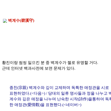
벽계수(
碧溪守
)
황진이랑 썸씽 일으킨 분 중 벽계수가 젤로 유명할 거다.
근데 인터넷 백과사전에 보면 문제가 있다.
종친(
宗親
) 벽계수와 깊이 교제하며 독특한 애정관을 시로
표현하였다.(<다음>) / 당대의 일류 명사들과 정을 나누고 
계수와 깊은 애정을 나누며 난숙한 시작(
詩作
)을통하여 독
한 애정관(
愛情觀
)을 표현했다.(<네이버>)