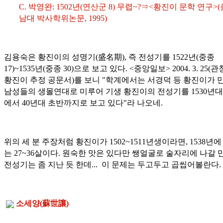
C. 박영완: 1502년(연산군 8) 무렵~?⇒<황진이 문학 연구>(
남대 박사학위논문, 1995)
김용숙은 황진이의 성명기(
盛名期
), 즉 전성기를 1522년(중종
17)~1535년(중종 30)으로 보고 있다. <중앙일보> 2004. 3. 25(
황진이 추정 공문서)를 보니 "학계에서는 서경덕 등 황진이가 
남성들의 생몰연대로 미루어 기생 황진이의 전성기를 1530년대
에서 40년대 초반까지로 보고 있다"라 나오네.
위의 세 분 주장처럼 황진이가 1502~1511년생이라면, 1538년에
는 27~36살이다. 원숙한 맛은 있다만 쌩얼굴로 술자리에 나갈 
전성기는 좀 지난 듯 한데... 이 문제는 두고두고 곱씹어볼란다.
소세양(
蘇世讓
)