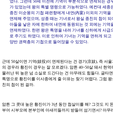
었다. 그런데 50세 이전에 기역이 부분적으로 면제되는 경
가 있었는데 왕의 특별 명령으로 가능하였다. 예컨대 세종
종친 이순몽의 기첩 패련향에게 내연(
內宴
) 이외의 기역을
면제해 주었으며, 성종 때는 기녀로서 왕실 종친의 첩이 되
아들을 낳은 자에 한하여 내연에 동원되는 것 외에는 기역
면제하였다. 한편 왕은 특명을 내려 기녀를 신하에게 사급
로 주기도 하였다. 이로 인하여 기녀는 기역을 면하게 되고
양반 권력층의 기첩으로 들어앉을 수 있었다.
근데 50살이면 기역(
妓役
)이 면제된다는 건 경기(
京妓
), 즉 서
의 경우라 황진이 경우는 잘 모르겠다. 암튼 40~50살 돼서 현
물러난 뒤 높은 넘 소실로 드간다는 건 아무래도 힘들다. 글타면
특명으로 황진이를 이사종에게 줄 이유는 찾기 어렵다. 그럼 왕
친의 첩이 된 걸까.
암튼 그 콧대 높은 황진이가 3년 동안 첩살이를 해? 그것도 지 
부어 시부모에 본부인에 아새끼들까지 받들어 섬기면서? 아무