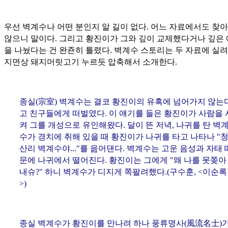
우선 벽계수나 어떤 분인지 알 길이 없다. 어느 자료에서도 찾
않으니 말이다. 그리고 황진이가 그와 깊이 교제했다거나 깊은
을 나눴다는 건 완죤히 틀렸다. 벽계수 스토리는 두 자료에 실려
지면상 돼지머릿고기 누르듯 압축해서 소개한다.
종실(
宗室
) 벽계수는 결코 황진이의 유혹에 넘어가지 않는
고 친구들에게 떠벌였다. 이 얘기를 들은 황진이가 사람을 
켜 그를 개성으로 유인해왔다. 달이 뜬 저녁, 나귀를 탄 벽
수가 경치에 취해 있을 때 황진이가 나귀를 타고 나타나 "
산리 벽계수야..."를 읊어댄다. 벽계수는 고운 음성과 자태 
문에 나귀에서 떨어진다. 황진이는 그에게 "왜 나를 못쫒아
내슈?" 하니 벽계수가 디지게 쪽팔려했다.(구수훈, <이순록
>)
종실 벽계수가 황진이를 만나려 하나 풍류명사(
風流名士
)