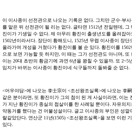
이 이사종이 선전관으로 나오는 기록은 없다. 그치만 군수·부사
를 맡은 뒤 선전관이 될 리는 없다. 글타면 1512년 전일텐데, 그 
진이가 기생일 수 없다. 제 아무리 황진이 출생년도를 올려잡아
1502년이라서다. 장단이 황해도니, 1525년 무렵 이사종이 장
올라가며 개성을 거쳤다가 황진이를 볼 순 있다. 황진이를 150
으로 보면 가능할 듯 하지만, 이 때는 그가 선전관도 아니며, 또
이는 20대 초반의 황금기에 과연 6년을 꽝칠 수 있을까. 또 2~
임지가 바뀌는 이사종이 황진이네 식구들까지 돌봐줄 순 없다.
<어우야담>에 나오는
李士宗
이 <조선왕조실록>에 나오는
李嗣
같은 분이라면, 또 황진이가 그의 첩이 된 게 사실이라면, 이는
가 지난 황진이가 종실의 첩살이를 한 사례일 뿐이다. 자유의지
약동거를 했다는 건 어불성설이다. 글고 이사종의 부인은 성깔
랄같았단다. 연산군 11년(1505) <조선왕조실록>을 보면 이런 
있다.