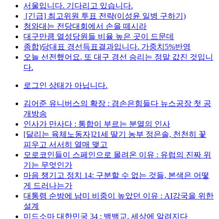
서울입니다. 기다리고 있습니다.
[긴급] 최고위원 투표 전략(이성윤 일병 구하기)
청와대는 전당대회에서 손을 떼시라
대구만큼 열성당원들 비율 높은 곳이 드문데
종합)당대표 경선득표결과입니다. 가중치5%반영
오늘 선전했어요. 또 대구 경선 승리는 정말 값진 것입니
다.
로그인 상태가 아닙니다.
김어준 유니버스의 확장 : 겸손은힘들다 뉴스공장 첫 공
개방송
인사가 만사다 : 통합이 부르는 분열의 인사
[달리는 육체노동자]21세 딸기 농부 정은솔, 천천히 꽃
피우고 서서히 열매 맺고
모로코인들이 스페인으로 몰려온 이유 : 유럽의 진짜 위
기는 무엇인가
마음 챙기고 정치 14: 구분할 수 없는 것들, 본색은 어떻
게 드러나는가
대통령 순방에 남미 비중이 높았던 이유 : AI강국을 위한
설계
미드소마 대한민국 34 : 백백교, 세상에 알려지다