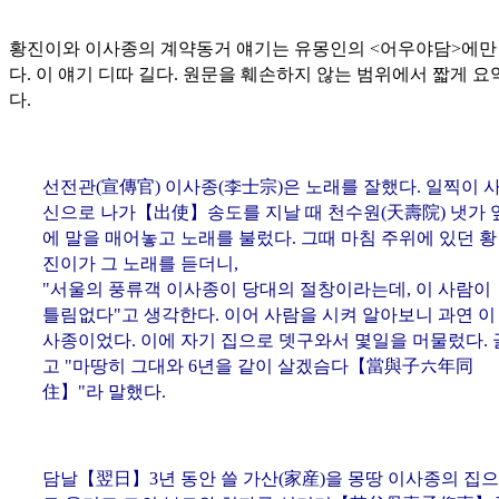
황진이와 이사종의 계약동거 얘기는 유몽인의 <어우야담>에만
다. 이 얘기 디따 길다. 원문을 훼손하지 않는 범위에서 짧게 
다.
선전관(
宣傳官
) 이사종(
李士宗
)은 노래를 잘했다. 일찍이 
신으로 나가【
出使
】송도를 지날 때 천수원(
天壽院
) 냇가 
에 말을 매어놓고 노래를 불렀다. 그때 마침 주위에 있던 황
진이가 그 노래를 듣더니,
"서울의 풍류객 이사종이 당대의 절창이라는데, 이 사람이
틀림없다"고 생각한다. 이어 사람을 시켜 알아보니 과연 이
사종이었다. 이에 자기 집으로 뎃구와서 몇일을 머물렀다. 
고 "마땅히 그대와 6년을 같이 살겠슴다【
當與子六年同
住
】"라 말했다.
담날【
翌日
】3년 동안 쓸 가산(
家産
)을 몽땅 이사종의 집으