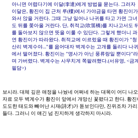
아니면 어렵다기에 이달(
李達
)에게 방법을 묻는다. 그러자
이달은, 황진이 집 근처 루(
樓
)에서 가야금을 타면 황진이가
와서 앉을 거란다. 그때 그냥 일어나 나귀를 타고 가면 그녀
도 뒤를 쫒아올 거란다. 단, 취적교(
吹笛橋
)를 지나고서도 
를 돌아보지 않으면 뜻을 이룰 수 있단다. 그렇게 했더니 과
연 황진이가 따라왔다. 취적교에 이르렀을 때 황진이가 "청
산리 벽계수야..."를 읊어대자 벽계수는 고개를 돌리다 나
에서 떨어졌다. 황진이는 "명사가 아닌 풍류랑일 뿐이다"라
며 가버렸다. 벽계수는 사무치게 쪽팔려했다.(서유영, <금
필담>)
보시라. 대체 깊은 애정을 나눴네 어쩌네 하는 대목이 어디 나오
자료 모두 벽계수가 황진이 앞에서 개망신 꽃폈다고 한다. 황
도도한 태도와 빼어난 시재(
詩才
)가 돋보인다만, 진위조차 가리
들다. 그러니 이 얘긴 넘 진지하게 생각하지 마시라.