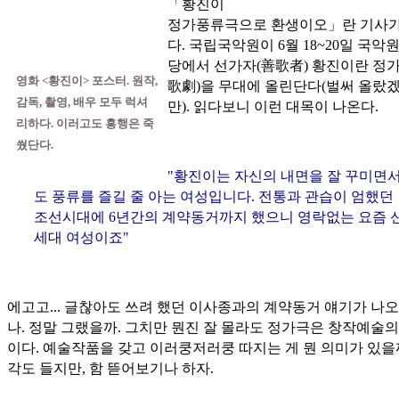
「황진이
정가풍류극으로 환생이오」란 기사가
다. 국립국악원이 6월 18~20일 국악
당에서 선가자(
善歌者
) 황진이란 정가
영화 <황진이> 포스터. 원작,
歌劇
)을 무대에 올린단다(벌써 올랐
감독, 촬영, 배우 모두 럭셔
만). 읽다보니 이런 대목이 나온다.
리하다. 이러고도 흥행은 죽
쒔단다.
"황진이는 자신의 내면을 잘 꾸미면
도 풍류를 즐길 줄 아는 여성입니다. 전통과 관습이 엄했던
조선시대에 6년간의 계약동거까지 했으니 영락없는 요즘 
세대 여성이죠"
에고고... 글찮아도 쓰려 했던 이사종과의 계약동거 얘기가 나
나. 정말 그랬을까. 그치만 뭔진 잘 몰라도 정가극은 창작예술의
이다. 예술작품을 갖고 이러쿵저러쿵 따지는 게 뭔 의미가 있을
각도 들지만, 함 뜯어보기나 하자.