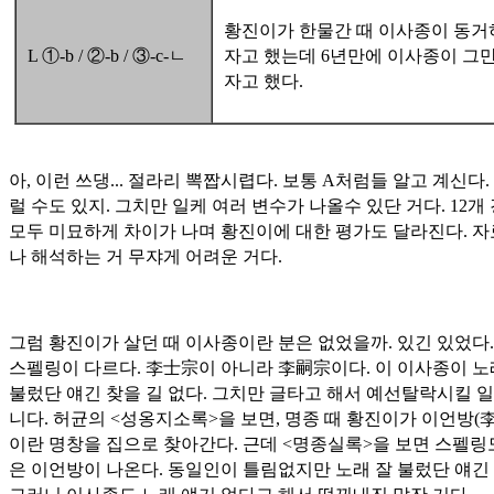
황진이가 한물간 때 이사종이 동거
L ①-b / ②-b / ③-c-ㄴ
자고 했는데 6년만에 이사종이 그만
자고 했다.
아, 이런 쓰댕... 절라리 뽁짭시렵다. 보통 A처럼들 알고 계신다.
럴 수도 있지. 그치만 일케 여러 변수가 나올수 있단 거다. 12개
모두 미묘하게 차이가 나며 황진이에 대한 평가도 달라진다. 자
나 해석하는 거 무쟈게 어려운 거다.
그럼 황진이가 살던 때 이사종이란 분은 없었을까. 있긴 있었다.
스펠링이 다르다.
李士宗
이 아니라
李嗣宗
이다. 이 이사종이 노
불렀단 얘긴 찾을 길 없다. 그치만 글타고 해서 예선탈락시킬 일
니다. 허균의 <성옹지소록>을 보면, 명종 때 황진이가 이언방(
이란 명창을 집으로 찾아간다. 근데 <명종실록>을 보면 스펠링
은 이언방이 나온다. 동일인이 틀림없지만 노래 잘 불렀단 얘긴 