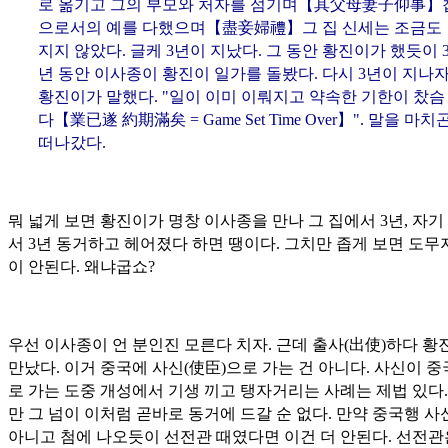
로 옮기고 그의 부모와 처자를 섬기며【
其父母妻子仰事
】
으로서의 예를 다했으며【
盡妾婦禮
】그 집 신세는 조금도
지지 않았다. 글케 3년이 지났다. 그 동안 황진이가 했듯이 
년 동안 이사종이 황진이 일가를 돌봤다. 다시 3년이 지나
황진이가 말했다. "일이 이미 이뤄지고 약속한 기한이 찼슴
다【
業已遂 約期滿矣
= Game Set Time Over】". 말을 마치
떠나갔다.
뭐 넓게 보면 황진이가 명창 이사종을 만나 그 집에서 3년, 자기
서 3년 동거하고 헤어졌다 하면 땡이다. 그치만 좁게 보면 도무
이 안된다. 왜냐굽쇼?
우선 이사종이 언 분인진 모른다 치자. 근데 출사(
出使
)하다 황
만났다. 이거 중국에 사신(
使臣
)으로 가는 건 아니다. 사신이 
로 가는 도중 개성에서 기생 끼고 탱자거리는 사례는 제법 있다.
만 그 넘이 이처럼 곧바로 동거에 드갈 순 없다. 만약 중국행 사
아니고 첨에 나오듯이 선전관 때였다면 이건 더 안된다. 선전관