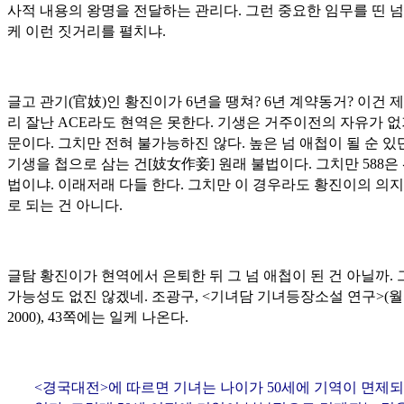
사적 내용의 왕명을 전달하는 관리다. 그런 중요한 임무를 띤 넘
케 이런 짓거리를 펼치냐.
글고 관기(
官妓
)인 황진이가 6년을 땡쳐? 6년 계약동거? 이건 
리 잘난 ACE라도 현역은 못한다. 기생은 거주이전의 자유가 없
문이다. 그치만 전혀 불가능하진 않다. 높은 넘 애첩이 될 순 있
기생을 첩으로 삼는 건[
妓女作妾
] 원래 불법이다. 그치만 588은
법이냐. 이래저래 다들 한다. 그치만 이 경우라도 황진이의 의
로 되는 건 아니다.
글탐 황진이가 현역에서 은퇴한 뒤 그 넘 애첩이 된 건 아닐까. 
가능성도 없진 않겠네. 조광구, <기녀담 기녀등장소설 연구>(월
2000), 43쪽에는 일케 나온다.
<경국대전>에 따르면 기녀는 나이가 50세에 기역이 면제되