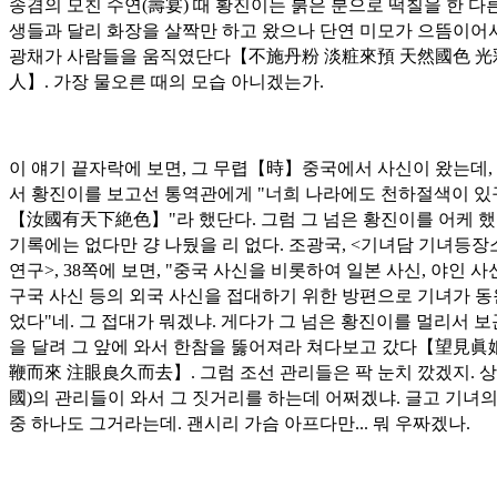
송겸의 모친 수연(
壽宴
) 때 황진이는 붉은 분으로 떡칠을 한 다
생들과 달리 화장을 살짝만 하고 왔으나 단연 미모가 으뜸이어
광채가 사람들을 움직였단다【
不施丹粉 淡粧來預 天然國色 光
人
】. 가장 물오른 때의 모습 아니겠는가.
이 얘기 끝자락에 보면, 그 무렵【
時
】중국에서 사신이 왔는데,
서 황진이를 보고선 통역관에게 "너희 나라에도 천하절색이 
【
汝國有天下絶色
】"라 했단다. 그럼 그 넘은 황진이를 어케 
기록에는 없다만 걍 나뒀을 리 없다. 조광국, <기녀담 기녀등장
연구>, 38쪽에 보면, "중국 사신을 비롯하여 일본 사신, 야인 사신
구국 사신 등의 외국 사신을 접대하기 위한 방편으로 기녀가 
었다"네. 그 접대가 뭐겠냐. 게다가 그 넘은 황진이를 멀리서 보
을 달려 그 앞에 와서 한참을 뚫어져라 쳐다보고 갔다【
望見眞娘
鞭而來 注眼良久而去
】. 그럼 조선 관리들은 팍 눈치 깠겠지. 상
國
)의 관리들이 와서 그 짓거리를 하는데 어쩌겠냐. 글고 기녀의
중 하나도 그거라는데. 괜시리 가슴 아프다만... 뭐 우짜겠나.