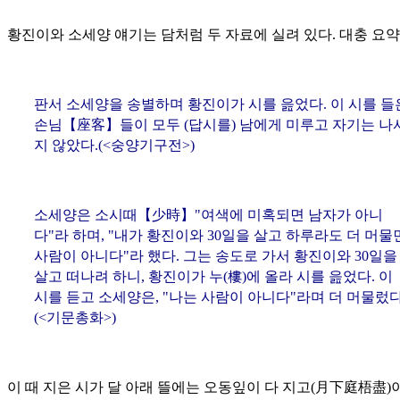
황진이와 소세양 얘기는 담처럼 두 자료에 실려 있다. 대충 요약
판서 소세양을 송별하며 황진이가 시를 읊었다. 이 시를 들
손님【
座客
】들이 모두 (답시를) 남에게 미루고 자기는 나
지 않았다.(<숭양기구전>)
소세양은 소시때【
少時
】"여색에 미혹되면 남자가 아니
다"라 하며, "내가 황진이와 30일을 살고 하루라도 더 머물
사람이 아니다"라 했다. 그는 송도로 가서 황진이와 30일을
살고 떠나려 하니, 황진이가 누(
樓
)에 올라 시를 읊었다. 이
시를 듣고 소세양은, "나는 사람이 아니다"라며 더 머물렀다
(<기문총화>)
이 때 지은 시가 달 아래 뜰에는 오동잎이 다 지고(
月下庭梧盡
)