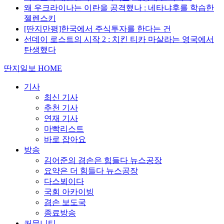
왜 우크라이나는 이란을 공격했나 : 네타냐후를 학습한
젤렌스키
[딴지만평]한국에서 주식투자를 한다는 건
선데이 로스트의 시작 2 : 치킨 티카 마살라는 영국에서
탄생했다
딴지일보 HOME
기사
최신 기사
추천 기사
연재 기사
마빡리스트
바로 잡아요
방송
김어준의 겸손은 힘들다 뉴스공장
요약은 더 힘들다 뉴스공장
다스뵈이다
국회 아카이빙
겸손 보도국
종료방송
커뮤니티