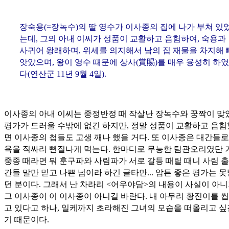
장숙용(=장녹수)의 딸 영수가 이사종의 집에 나가 부쳐 있
는데, 그의 아내 이씨가 성품이 교활하고 음험하여, 숙용과
사귀어 왕래하며, 위세를 의지해서 남의 집 재물을 차지해 
앗았으며, 왕이 영수 때문에 상사(
賞賜
)를 매우 융성히 하였
다(연산군 11년 9월 4일).
이사종의 아내 이씨는 중정반정 때 작살난 장녹수와 꿍짝이 맞
평가가 드러울 수밖에 없긴 하지만, 정말 성품이 교활하고 음
면 이사종의 첩들도 고생 깨나 했을 거다. 또 이사종은 대간들
욕을 직싸리 뻔질나게 먹는다. 한마디로 무능한 탐관오리였단 
중종 때라면 뭐 훈구파와 사림파가 서로 갈등 때릴 때니 사림 출
간들 말만 믿고 나쁜 넘이라 하긴 글타만... 암튼 좋은 평가는 
던 분이다. 그래서 난 차라리 <어우야담>의 내용이 사실이 아니
그 이사종이 이 이사종이 아니길 바란다. 내 아무리 황진이를 
고 있다고 하나, 일케까지 초라해진 그녀의 모습을 떠올리고 싶
기 때문이다.