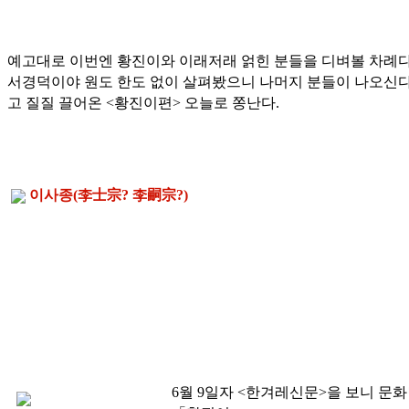
예고대로 이번엔 황진이와 이래저래 얽힌 분들을 디벼볼 차례다
서경덕이야 원도 한도 없이 살펴봤으니 나머지 분들이 나오신다
고 질질 끌어온 <황진이편> 오늘로 쫑난다.
이사종(
李士宗
?
李嗣宗
?)
6월 9일자 <한겨레신문>을 보니 문