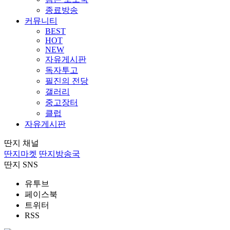
종료방송
커뮤니티
BEST
HOT
NEW
자유게시판
독자투고
필진의 전당
갤러리
중고장터
클럽
자유게시판
딴지 채널
딴지마켓
딴지방송국
딴지 SNS
유투브
페이스북
트위터
RSS