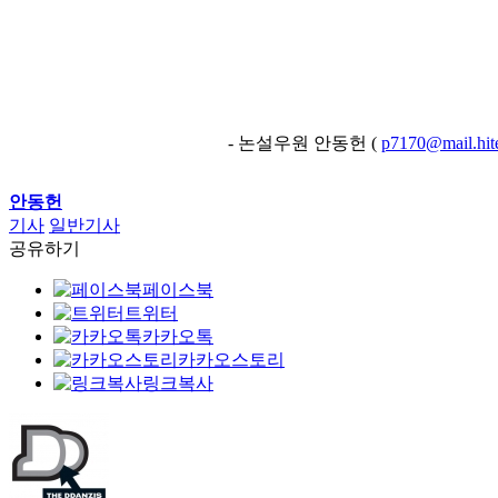
- 논설우원 안동헌 (
p7170@mail.hite
안동헌
기사
일반기사
공유하기
페이스북
트위터
카카오톡
카카오스토리
링크복사