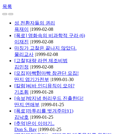
목록
성 전환자들의 권리
욕재이
|
1999-02-08
[폭로] 영화속의 비과학적 구라 (6)
이재진
|
1999-02-08
마징가 고찰은 끝나지 않았다.
물리교사
|
1999-02-08
[고찰]대량 라면 제조비법
김민정
|
1999-02-08
[모집]마빡對마빡 참관단 모집!
딴지 엽기가전부
|
1999-01-30
[칼럼]씨바 인디뮤직이 모야?
기조휘
|
1999-01-28
[속보]박지녕 허리우드 진출한다!
딴지 연애부
|
1999-01-25
[폭로]까투리를 벗겨주마!(1)
김낙호
|
1999-01-25
[추억]은이 이야기..
Don S. Bay
|
1999-01-25