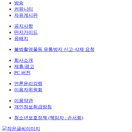
방송
커뮤니티
자유게시판
공지사항
딴지가이드
유배지
불법촬영물등 유통방지 신고·삭제 요청
회사소개
제휴/광고
PC 버전
언론윤리강령
이용자위원회
이용약관
개인정보취급방침
청소년보호정책 (책임자 : 손서희)