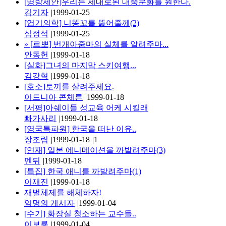
[명랑제안]우리는 제대로된 대중문화를 원한다.
김기자
|
1999-01-25
[엽기의학] 니똥꼬를 뚫어줄께(2)
심정석
|
1999-01-25
»
[르뽀] 번개아줌마의 실체를 알려주마...
안동헌
|
1999-01-18
[실화]그녀의 마지막 스키여행...
김강혁
|
1999-01-18
[호소]토끼를 살려주세요.
이드니아 콘체른
|
1999-01-18
[서평]아쉐이들 성교육 어케 시킬래
빠가사리
|
1999-01-18
[영국특파원] 한국을 떠난 이유..
장조림
|
1999-01-18
|
1
[연재] 일본 에니메이션을 까발려주마(3)
멘뒤
|
1999-01-18
[특집] 한국 애니를 까발려주마(1)
이재진
|
1999-01-18
재벌체제를 해체하자!
익명의 게시자
|
1999-01-04
[수기] 화장실 청소하는 교수들..
이보룡
|
1999-01-04