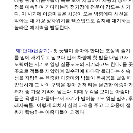
테랑 번개 아줌마들이 속속 모여 치밀하게 차량의 정차 지
점을 예측하며 기다리는라 정거장에 전운이 감도는 시기
다. 이 시기에 아줌마들은 차량이 오는 방향에다 시선을
박아둔 채 차량 정차위치를 빽스텝으로 감지해 대기하는
놀라운 예지력을 발동한다.
제2단계(탑승기)
- 첫 끗발이 좋아야 한다는 조상의 슬기
를 맘에 새겨두고 남보다 먼저 차량에 첫 발을 내딛고자
노력하는 시기로 일명 질풍노도의 시기라고도 한다. 몸 곳
곳으로 적들을 제압하여 일순간에 파다닥 올라타는 신속
성을 자랑하는 육중한 아줌마와 남들이 몸싸움을 벌일 때
얍삽하게 그 사이 구멍을 찾아 먼저 타는 날렵한 아줌마가
취재 중 가장 기억에 남는다. 이때 두각을 보이는 아줌마
들은 욕쟁이 아줌마로서 자기가 밀어놓고도 워딜 밀어, 후
레자슥들.. 이렇게 외쳐서 심적 타격을 주고 그 와중에 잽
싸게 탑승하는 아줌마들이 되겠다.