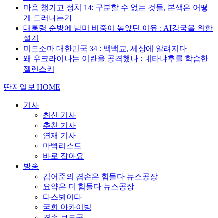
마음 챙기고 정치 14: 구분할 수 없는 것들, 본색은 어떻
게 드러나는가
대통령 순방에 남미 비중이 높았던 이유 : AI강국을 위한
설계
미드소마 대한민국 34 : 백백교, 세상에 알려지다
왜 우크라이나는 이란을 공격했나 : 네타냐후를 학습한
젤렌스키
딴지일보 HOME
기사
최신 기사
추천 기사
연재 기사
마빡리스트
바로 잡아요
방송
김어준의 겸손은 힘들다 뉴스공장
요약은 더 힘들다 뉴스공장
다스뵈이다
국회 아카이빙
겸손 보도국