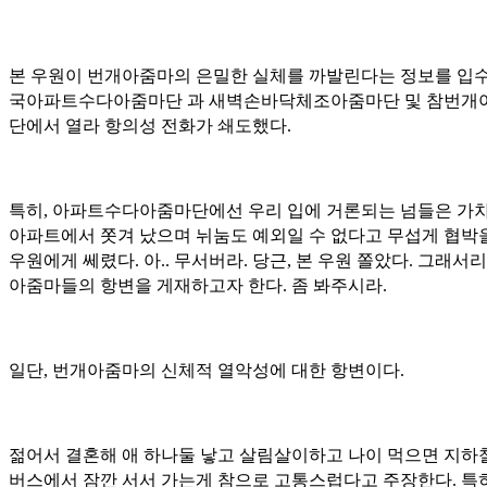
본 우원이 번개아줌마의 은밀한 실체를 까발린다는 정보를 입수
국아파트수다아줌마단 과 새벽손바닥체조아줌마단 및 참번개
단에서 열라 항의성 전화가 쇄도했다.
특히, 아파트수다아줌마단에선 우리 입에 거론되는 넘들은 가
아파트에서 쫏겨 났으며 뉘눔도 예외일 수 없다고 무섭게 협박
우원에게 쎄렸다. 아.. 무서버라. 당근, 본 우원 쫄았다. 그래서
아줌마들의 항변을 게재하고자 한다. 좀 봐주시라.
일단, 번개아줌마의 신체적 열악성에 대한 항변이다.
젊어서 결혼해 애 하나둘 낳고 살림살이하고 나이 먹으면 지하
버스에서 잠깐 서서 가는게 참으로 고통스럽다고 주장한다. 특히