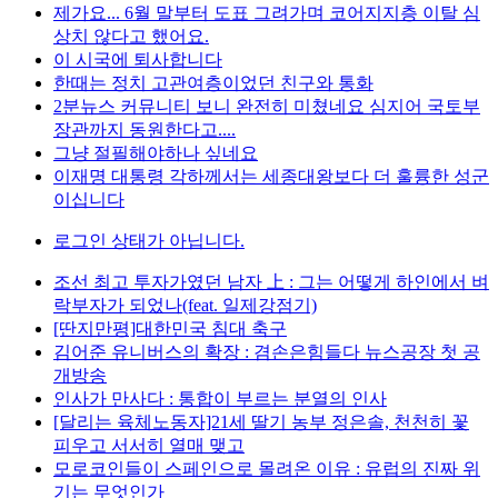
제가요... 6월 말부터 도표 그려가며 코어지지층 이탈 심
상치 않다고 했어요.
이 시국에 퇴사합니다
한때는 정치 고관여층이었던 친구와 통화
2분뉴스 커뮤니티 보니 완전히 미쳤네요 심지어 국토부
장관까지 동원한다고....
그냥 절필해야하나 싶네요
이재명 대통령 각하께서는 세종대왕보다 더 훌륭한 성군
이십니다
로그인 상태가 아닙니다.
조선 최고 투자가였던 남자 上 : 그는 어떻게 하인에서 벼
락부자가 되었나(feat. 일제강점기)
[딴지만평]대한민국 침대 축구
김어준 유니버스의 확장 : 겸손은힘들다 뉴스공장 첫 공
개방송
인사가 만사다 : 통합이 부르는 분열의 인사
[달리는 육체노동자]21세 딸기 농부 정은솔, 천천히 꽃
피우고 서서히 열매 맺고
모로코인들이 스페인으로 몰려온 이유 : 유럽의 진짜 위
기는 무엇인가