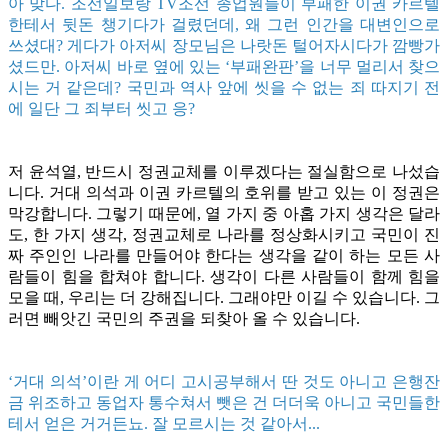
아 맞다. 조선일보랑 TV조선 종업원들이 부패한 이권 카르텔
한테서 뒷돈 챙기다가 걸렸던데, 왜 그런 인간을 대변인으로
쓰셨대? 게다가 아저씨 장모님은 나랏돈 털어자시다가 깜빵가
셨드만. 아저씨 바로 옆에 있는 ‘부패완판’을 너무 멀리서 찾으
시는 거 같은데? 국민과 역사 앞에 씻을 수 없는 죄 따지기 전
에 일단 그 죄부터 씻고 응?
저 윤석열, 반드시 정권교체를 이루겠다는 절실함으로 나섰습
니다. 거대 의석과 이권 카르텔의 호위를 받고 있는 이 정권은
막강합니다. 그렇기 때문에, 열 가지 중 아홉 가지 생각은 달라
도, 한 가지 생각, 정권교체로 나라를 정상화시키고 국민이 진
짜 주인인 나라를 만들어야 한다는 생각을 같이 하는 모든 사
람들이 힘을 합쳐야 합니다. 생각이 다른 사람들이 함께 힘을
모을 때, 우리는 더 강해집니다. 그래야만 이길 수 있습니다. 그
러면 빼앗긴 국민의 주권을 되찾아 올 수 있습니다.
‘거대 의석’이란 게 어디 고시공부해서 딴 것도 아니고 은행잔
금 위조하고 동업자 통수쳐서 뺏은 건 더더욱 아니고 국민들한
테서 얻은 거거든뇨. 잘 모르시는 것 같아서...