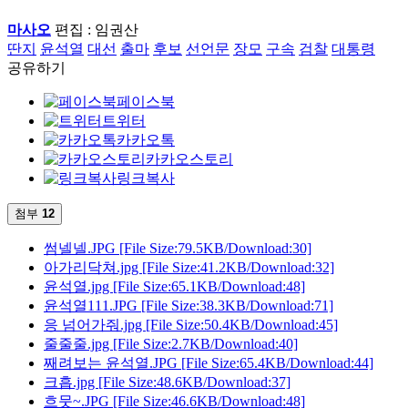
마사오
편집 : 임권산
딴지
윤석열
대선
출마
후보
선언문
장모
구속
검찰
대통령
공유하기
페이스북
트위터
카카오톡
카카오스토리
링크복사
첨부
12
썸넬넬.JPG
[File Size:79.5KB/Download:30]
아가리닥쳐.jpg
[File Size:41.2KB/Download:32]
윤석열.jpg
[File Size:65.1KB/Download:48]
윤석열111.JPG
[File Size:38.3KB/Download:71]
응 넘어가줘.jpg
[File Size:50.4KB/Download:45]
줄줄줄.jpg
[File Size:2.7KB/Download:40]
째려보는 윤석열.JPG
[File Size:65.4KB/Download:44]
크흡.jpg
[File Size:48.6KB/Download:37]
흐뭇~.JPG
[File Size:46.6KB/Download:48]