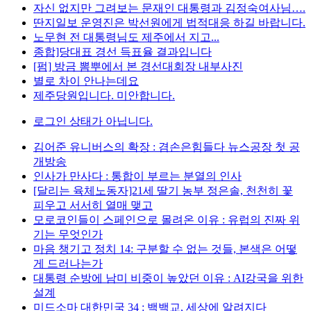
자신 없지만 그려보는 문재인 대통령과 김정숙여사님….
딴지일보 운영진은 박선원에게 법적대응 하길 바랍니다.
노무현 전 대통령님도 제주에서 지고...
종합]당대표 경선 득표율 결과입니다
[펌] 방금 뽐뿌에서 본 경선대회장 내부사진
별로 차이 안나는데요
제주당원입니다. 미안합니다.
로그인 상태가 아닙니다.
김어준 유니버스의 확장 : 겸손은힘들다 뉴스공장 첫 공
개방송
인사가 만사다 : 통합이 부르는 분열의 인사
[달리는 육체노동자]21세 딸기 농부 정은솔, 천천히 꽃
피우고 서서히 열매 맺고
모로코인들이 스페인으로 몰려온 이유 : 유럽의 진짜 위
기는 무엇인가
마음 챙기고 정치 14: 구분할 수 없는 것들, 본색은 어떻
게 드러나는가
대통령 순방에 남미 비중이 높았던 이유 : AI강국을 위한
설계
미드소마 대한민국 34 : 백백교, 세상에 알려지다