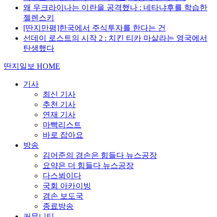
왜 우크라이나는 이란을 공격했나 : 네타냐후를 학습한
젤렌스키
[딴지만평]한국에서 주식투자를 한다는 건
선데이 로스트의 시작 2 : 치킨 티카 마살라는 영국에서
탄생했다
딴지일보 HOME
기사
최신 기사
추천 기사
연재 기사
마빡리스트
바로 잡아요
방송
김어준의 겸손은 힘들다 뉴스공장
요약은 더 힘들다 뉴스공장
다스뵈이다
국회 아카이빙
겸손 보도국
종료방송
커뮤니티