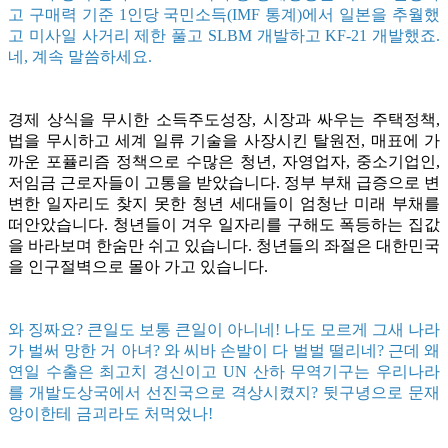
고 구매력 기준 1인당 국민소득(IMF 통계)에서 일본을 추월했
고 미사일 사거리 제한 풀고 SLBM 개발하고 KF-21 개발했죠.
네, 계속 말씀하세요.
경제 상식을 무시한 소득주도성장, 시장과 싸우는 주택정책,
법을 무시하고 세계 일류 기술을 사장시킨 탈원전, 매표에 가
까운 포퓰리즘 정책으로 수많은 청년, 자영업자, 중소기업인,
저임금 근로자들이 고통을 받았습니다. 정부 부채 급증으로 변
변한 일자리도 찾지 못한 청년 세대들이 엄청난 미래 부채를
떠안았습니다. 청년들이 겨우 일자리를 구해도 폭등하는 집값
을 바라보며 한숨만 쉬고 있습니다. 청년들의 좌절은 대한민국
을 인구절벽으로 몰아 가고 있습니다.
와 징짜요? 큰일도 보통 큰일이 아니네! 나도 모르게 그새 나라
가 벌써 망한 거 아녀? 와 씨바 손발이 다 벌벌 떨리네? 근데 왜
연일 수출은 최고치 경신이고 UN 산하 무역기구는 우리나라
를 개발도상국에서 선진국으로 격상시켰지? 뒷구녕으로 문재
앙이한테 금괴라도 처먹었나!