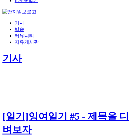
ID/PW찾기
기사
방송
커뮤니티
자유게시판
기사
[일기]잉여일기 #5 - 제목을 디
벼보자