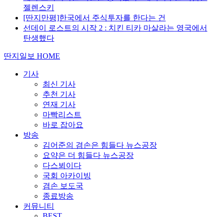
젤렌스키
[딴지만평]한국에서 주식투자를 한다는 건
선데이 로스트의 시작 2 : 치킨 티카 마살라는 영국에서
탄생했다
딴지일보 HOME
기사
최신 기사
추천 기사
연재 기사
마빡리스트
바로 잡아요
방송
김어준의 겸손은 힘들다 뉴스공장
요약은 더 힘들다 뉴스공장
다스뵈이다
국회 아카이빙
겸손 보도국
종료방송
커뮤니티
BEST