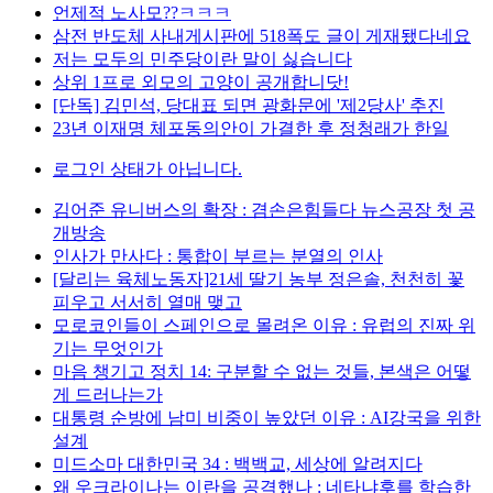
언제적 노사모??ㅋㅋㅋ
삼전 반도체 사내게시판에 518폭도 글이 게재됐다네요
저는 모두의 민주당이란 말이 싫습니다
상위 1프로 외모의 고양이 공개합니닷!
[단독] 김민석, 당대표 되면 광화문에 '제2당사' 추진
23년 이재명 체포동의안이 가결한 후 정청래가 한일
로그인 상태가 아닙니다.
김어준 유니버스의 확장 : 겸손은힘들다 뉴스공장 첫 공
개방송
인사가 만사다 : 통합이 부르는 분열의 인사
[달리는 육체노동자]21세 딸기 농부 정은솔, 천천히 꽃
피우고 서서히 열매 맺고
모로코인들이 스페인으로 몰려온 이유 : 유럽의 진짜 위
기는 무엇인가
마음 챙기고 정치 14: 구분할 수 없는 것들, 본색은 어떻
게 드러나는가
대통령 순방에 남미 비중이 높았던 이유 : AI강국을 위한
설계
미드소마 대한민국 34 : 백백교, 세상에 알려지다
왜 우크라이나는 이란을 공격했나 : 네타냐후를 학습한