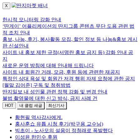
X
로그인하세요.
한시적 모니터링 강화 안내
‘딴게이’ 어플리케이션의 딴지그룹 콘텐츠 무단 도용 관련 법
적 조치 안내
홍보, 나눔, 후기, 봉사활동 모집, 할인 정보 등 나눔&홍보 게시
판 신설안내
사이트 내 홍보 제한 규정(서명란 홍보 금지 등) 강화 안내 공
지
새로운 운영 방침에 대해 안내해 드립니다
사이트 내 회원간 거래, 모금, 후원 등에 관련한 재공지
특정인 상대 욕설 및 회원간 저격 행위 자제 요청에 관한 공지
[월말 김어준] 구독 및 청취방법
딴지일보 내 성인물 관련 정책 강화 및 변경 안내
불법 촬영물에 대한 신고 방식, 금지 사례 건
HOT
내 클럽 새글
최신기사
황현필 역사강사에게.
홍사훈쇼 유튭 시청 후기(박구용 교수님)
빅초이 - 노사모의 설움이 정청래로 폭발했다
이성윤 한민수 후원