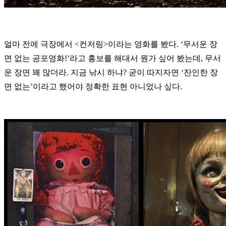
얼마 전에 극장에서 <컨저링>이라는 영화를 봤다. ‘무서운 장
면 없는 공포영화!’라고 홍보를 해대서 뭔가 싶어 봤는데, 무서
운 장면 꽤 많더라. 지금 낚시 하냐? 굳이 따지자면 ‘잔인한 장
면 없는’이라고 했어야 정확한 표현 아니었나 싶다.