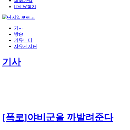
회원가입
ID/PW찾기
기사
방송
커뮤니티
자유게시판
기사
[폭로]야비군을 까발려준다