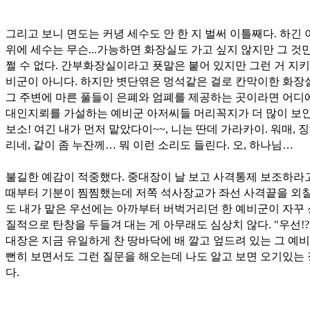
그리고 보니 면도는 커녕 세수도 안 한 지 벌써 이틀째다. 하긴 
위에 세수는 무슨...가능하면 화장실도 가고 싶지 않지만 그 것
쩔 수 없다. 간부화장실이라고 푯말은 붙어 있지만 그런 거 지키
비군이 아니다. 하지만 볏단엮은 멍석같은 걸로 칸막이한 화장
그 주변에 마른 풀들이 은폐와 엄폐를 제공하는 곳이라면 어디
대인지뢰를 가설하는 예비군 아저씨들 머리꼭지가 더 많이 보인
보소! 여긴 내가 먼저 맡았다이~~, 니는 딴데 가라카이. 워매, 
리네, 같이 좀 누잔께… 뭐 이런 소리도 들린다. 오, 하나님…
불길한 예감이 적중했다. 중대장이 날 보고 사격통제 보조하라
때부터 기분이 찜찜했는데 저쪽 석사장교가 좌선 사격끝을 외칠
도 내가 맡은 우선에는 아까부터 버벅거리던 한 예비군이 자꾸
질적으로 탄창을 두들겨 대는 게 아무래도 심상치 않다. "우선!?
대장은 지금 유일하게 찬 땅바닥에 배 깔고 엎드려 있는 그 예
뻔히 보면서도 그런 질문을 해오는데 나도 알고 보면 오기있는
다.