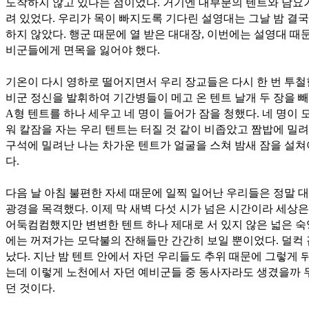
도착하지 않고 있다는 점이었다. 거기엔 대부분의 텐트와 담요
려 있었다. 우리가 목이 빠지도록 기다린 설영대는 그날 밤 결국
하지 않았다. 행군 때문에 열 받은 대대장, 이번에는 설영대 때
비군들에게 면목을 잃어야 했다.
기온이 다시 영하로 떨어지면서 우리 장교들은 다시 한 번 투철
비군 정신을 발휘하여 기간병들이 메고 온 텐트 날개 두 장을 
A형 텐트를 하나 세우고 네 명이 들어가 잠을 청했다. 네 명이 
워 칼잠을 자는 우리 텐트는 터질 것 같이 비좁았고 짬밥에 밀려
구석에 밀려난 나는 차가운 텐트가 얼굴을 스쳐 밤새 잠을 설쳐
다.
다음 날 아침 불편한 자세 때문에 일찍 일어난 우리들은 정말 
광경을 목격했다. 이제 막 새벽 다섯 시가 넘은 시간이라 세상은
어둑컴컴했지만 변변한 텐트 하나 제대로 서 있지 않은 넓은 
에는 꺼져가는 모닥불의 잔해들만 간간히 보일 뿐이었다. 덜컥
났다. 지난 밤 텐트 안에서 자던 우리들도 추위 때문에 그렇게 
는데 이렇게 노천에서 자던 예비군들 중 동사자라도 생겼을까 
던 것이다.