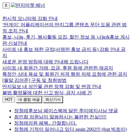
X
로그인하세요.
한시적 모니터링 강화 안내
‘딴게이’ 어플리케이션의 딴지그룹 콘텐츠 무단 도용 관련 법
적 조치 안내
홍보, 나눔, 후기, 봉사활동 모집, 할인 정보 등 나눔&홍보 게시
판 신설안내
사이트 내 홍보 제한 규정(서명란 홍보 금지 등) 강화 안내 공
지
새로운 운영 방침에 대해 안내해 드립니다
사이트 내 회원간 거래, 모금, 후원 등에 관련한 재공지
특정인 상대 욕설 및 회원간 저격 행위 자제 요청에 관한 공지
[월말 김어준] 구독 및 청취방법
딴지일보 내 성인물 관련 정책 강화 및 변경 안내
불법 촬영물에 대한 신고 방식, 금지 사례 건
HOT
내 클럽 새글
최신기사
정청래후보님 페이스북에 달린 추미애지사님 댓글
최민희 의원님이 말씀하시는 불편한 진실!!!!!
정청래의원 페북.. 간절합니다.
정청래 기적이 일어나고 있다 again 2002!!! (feat 빅초이)