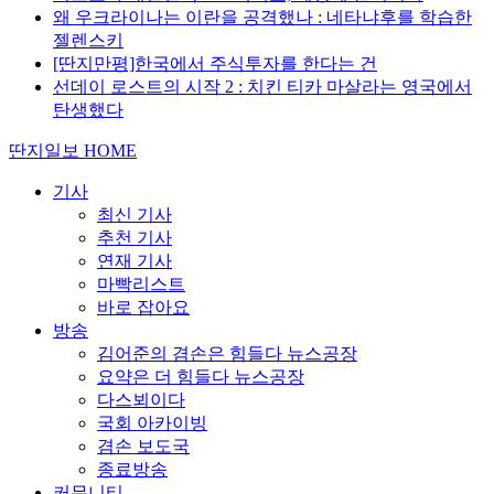
왜 우크라이나는 이란을 공격했나 : 네타냐후를 학습한
젤렌스키
[딴지만평]한국에서 주식투자를 한다는 건
선데이 로스트의 시작 2 : 치킨 티카 마살라는 영국에서
탄생했다
딴지일보 HOME
기사
최신 기사
추천 기사
연재 기사
마빡리스트
바로 잡아요
방송
김어준의 겸손은 힘들다 뉴스공장
요약은 더 힘들다 뉴스공장
다스뵈이다
국회 아카이빙
겸손 보도국
종료방송
커뮤니티