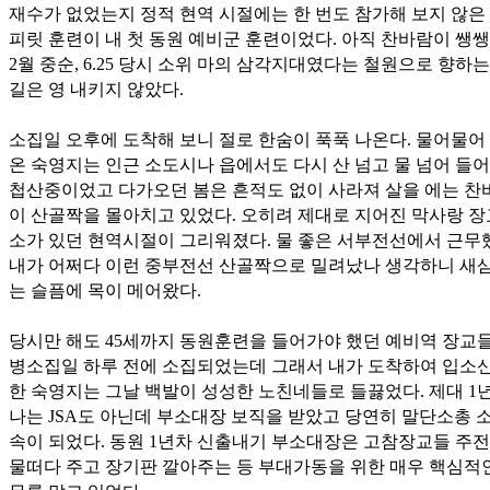
재수가 없었는지 정적 현역 시절에는 한 번도 참가해 보지 않은
피릿 훈련이 내 첫 동원 예비군 훈련이었다. 아직 찬바람이 쌩쌩
2월 중순, 6.25 당시 소위 마의 삼각지대였다는 철원으로 향하는
길은 영 내키지 않았다.
소집일 오후에 도착해 보니 절로 한숨이 푹푹 나온다. 물어물어
온 숙영지는 인근 소도시나 읍에서도 다시 산 넘고 물 넘어 들어
첩산중이었고 다가오던 봄은 흔적도 없이 사라져 살을 에는 찬
이 산골짝을 몰아치고 있었다. 오히려 제대로 지어진 막사랑 장
소가 있던 현역시절이 그리워졌다. 물 좋은 서부전선에서 근무
내가 어쩌다 이런 중부전선 산골짝으로 밀려났나 생각하니 새삼
는 슬픔에 목이 메어왔다.
당시만 해도 45세까지 동원훈련을 들어가야 했던 예비역 장교
병소집일 하루 전에 소집되었는데 그래서 내가 도착하여 입소
한 숙영지는 그날 백발이 성성한 노친네들로 들끓었다. 제대 1
나는 JSA도 아닌데 부소대장 보직을 받았고 당연히 말단소총 
속이 되었다. 동원 1년차 신출내기 부소대장은 고참장교들 주
물떠다 주고 장기판 깔아주는 등 부대가동을 위한 매우 핵심적