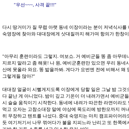
"우선~~~, 사격 끝!!!"
다시 땅거미가 질 무렵 아랫 동네 이장이라는 분이 저녁식사를
숙영장에 찾아와 대대장에게 삿대질까지 해가며 항의가 한창이
"아무리 훈련이라도 그렇지. 여보쇼. 거 예비군들 똥 좀 아무데
지르지 말라고 좀 해욧! 나 원, 예비군훈련만 있으면 우리 동네
산에 못올라 와요. 똥 밟을까봐. 게다가 요번엔 전에 비해서 왜 
그렇게들 많아?"
대대장 얼굴이 시뻘게지도록 이장에게 당할 일은 그날 밤 그것
다 끝난 게 아니었다. 밤이 깊고 기온이 더 내려가면서 예비군들
시 슬슬 움직이기 시작한다. 동네에 내려가 따끈한 라면이라도
먹고 오자는 고참소대장 말에 야상에 목도리에 방한모까지 꺼내
히 무장하고 텐트를 나섰다. 중대 숙영지는 마치 캠프파이어라
듯 여기저기서 나무 꺾어다가 불을 지피느라 난리고 또 한쪽에