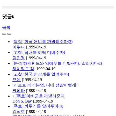
댓글
0
목록
[특집] 한국 애니를 까발려주마(3)
이뿌니
|
1999-04-19
[고찰] 담배를 히떡 디벼주마!
김민정
|
1999-04-19
[분석]해지펀드와 암에푸를 디빌란다.-말리지마라!
하이일드 김
|
1999-04-19
[고찰] 한국 영상계를 알켜주마!
쯔메
|
1999-04-19
[리포트]의약분업, 니네 정말이럴래!
크레타
|
1999-04-19
»
[폭로]야비군을 까발려준다
Don S. Bay
|
1999-04-19
[폭로] 까투리를 알려주마(4)
김낙호
|
1999-04-19