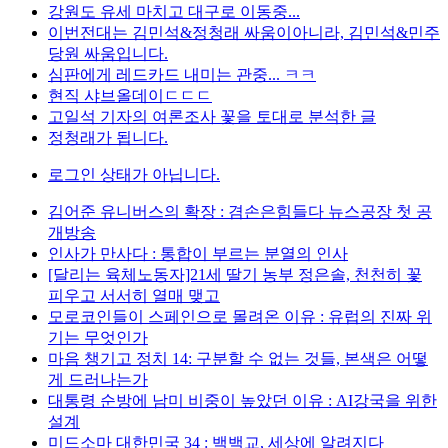
강원도 유세 마치고 대구로 이동중...
이번전대는 김민석&정청래 싸움이아니라, 김민석&민주
당원 싸움입니다.
심판에게 레드카드 내미는 관중... ㅋㅋ
현직 샤브올데이ㄷㄷㄷ
고일석 기자의 여론조사 꽃을 토대로 분석한 글
정청래가 됩니다.
로그인 상태가 아닙니다.
김어준 유니버스의 확장 : 겸손은힘들다 뉴스공장 첫 공
개방송
인사가 만사다 : 통합이 부르는 분열의 인사
[달리는 육체노동자]21세 딸기 농부 정은솔, 천천히 꽃
피우고 서서히 열매 맺고
모로코인들이 스페인으로 몰려온 이유 : 유럽의 진짜 위
기는 무엇인가
마음 챙기고 정치 14: 구분할 수 없는 것들, 본색은 어떻
게 드러나는가
대통령 순방에 남미 비중이 높았던 이유 : AI강국을 위한
설계
미드소마 대한민국 34 : 백백교, 세상에 알려지다