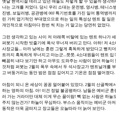
옛날 현역시절 데리고 있던 애들도 저렇게 할 수 있을까 생각
나는 고개를 저었다. 당시 우리 소대는 운전병, 영사병, 테니스병
진병, 보일러병, 공관병에 00J 특기번호를 가진 일어 통역병까
린 가히 엽기적인 부대였으므로 하는 일의 특성상 텐트 칠 일은
개인적으로 아침마다 한번 씩 치는 거 말고는 당연히 없었다.
그런 생각하고 있는 사이 저 아래쪽 비탈에 있는 텐트 하나가 
퍼붓기 시작한 빗줄기에 폭삭 무너져 버리고 만다. 아하! 저 4소
사장교들... 아까 낮에는 훈련 그렇게 혹독하게 받았다고 뻥치더
트까지 혹독하게 무너지고 마는군...쯧쯧. 4소대원들이 텐트 
빼꼼히 내다 보기만 하고 아무도 도와주는 사람이 없어 하늘이
것처럼 퍼붓는 2월의 폭우 속에서 두 석사장교가 텐트날개를 
고 버둥거리는 동안 밤은 점점 깊어지고 기온은 점점 떨어졌다.
아침이 되니 온 세상이 꽁꽁 얼어붙어 있었다. 2월의 산골짝에
하는 영하의 아침. 아! 이건 정말 불공평하다. 남들은 예비군 훈
러 가는 거라더만 대체 이게 무슨 꼴이람! 빽 없는 사람은 하늘
주지 않는건가? 하늘이 무심하다. 부스스 움직이는 예비군 아
동작은 더욱 굼떠지고 장교들은 오늘따라 더 늙어 보인다.