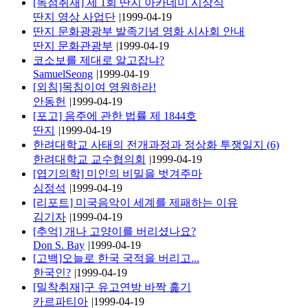
[독점취재] 제 1회 딴지 아카데미 시상식
딴지 영상 사업단
|
1999-04-19
딴지 문화광광부 발족기념 영화 시사회 안내
딴지 문화관광부
|
1999-04-19
코소보를 제대로 알고잡냐?
SamuelSeong
|
1999-04-19
[외침]목침이여 영원하라!
안동헌
|
1999-04-19
[포고] 음주에 관한 법률 제 1844호
딴지
|
1999-04-19
한려대학교 사태의 전개과정과 정상화 투쟁일지 (6)
한려대학교 교수협의회
|
1999-04-19
[엽기의학] 미인의 비밀을 벗겨주마
심정석
|
1999-04-19
[리포트] 미국음악이 세계를 제패하는 이유
김기자
|
1999-04-19
[추억] 개나 고양이를 버리셨나요?
Don S. Bay
|
1999-04-19
[고백]오늘로 한국 국적을 버리고...
한국인?
|
1999-04-19
[밀착취재]구 유고연방 바짝 훑기
카르파티아
|
1999-04-19