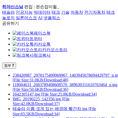
히야신스님
편집 : 왼손잡이윌_
테슬라
인공지능
빅데이터
테크
기술
자동차
전기자동차
테크
놀로지
일론머스크
AI
넷플릭스
공유하기
페이스북
트위터
카카오톡
카카오스토리
링크복사
첨부
7
238420987_2970175499969967_1403945678694429797_n.j
[File Size:31.0KB/Download:48]
118004631_2683789498608570_389630311610763464_n.jpg
[File Size:50.6KB/Download:36]
1642305147.jpg
[File Size:25.8KB/Download:34]
IMG_20190225_142356.jpg
[File
Size:42.0KB/Download:37]
테슬라 이름 크게 있는 배경에 빨간차.jpg
[File
Size:65.5KB/Download:34]