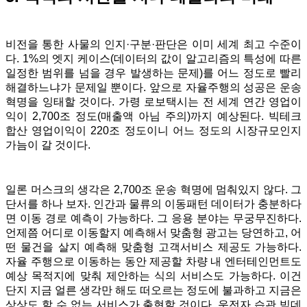
비전을 통한 사물의 인지·구분
·
판단은 이미 세계 최고 수준이
다. 1%의 엣지 케이스(데이터의 값이 알고리즘의 특성에 따른
일정한 범위를 넘을 경우 발생하는 문제)를 어느 정도로 빨리
해결하느냐가 문제일 뿐이다. 앞으로 자율주행의 성공은 운송
혁명을 잉태할 것이다. 가령 로보택시는 전 세계 연간 영업이
익이 2,700조 정도(매출액 아님 주의)까지 예상된다. 빅테크
합산 영업이익이 220조 정도이니 어느 정도의 시장규모인지
가늠이 갈 것이다.
일론 머스크의 생각은 2,700조 운송 혁명에 멈춰있지 않다. 그
단서를 하나 보자.
인간과 물류의 이동패턴 데이터가 충분하다
면 이동 경로 예측이 가능하다. 그 응용 분야는 무궁무진하다.
언제쯤 어디로 이동할지 예측해서 맞춤형 광고는 당연하고, 어
떤 물건을 살지 예측해 맞춤형 고객서비스 제공도 가능하다.
자율 주행으로 이동하는 동안 제공할 차량 내 엔터테인먼트도
예상 목적지에 맞춰 제안하는 식의 서비스도 가능하다.
이건
단지 지금 얼른 생각만 해도 떠오르는 정도에 불과하고 지금은
상상도 할 수 없는 서비스가 출현할 것이다. 운전자 습관 빅데