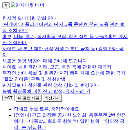
X
로그인하세요.
한시적 모니터링 강화 안내
‘딴게이’ 어플리케이션의 딴지그룹 콘텐츠 무단 도용 관련 법
적 조치 안내
홍보, 나눔, 후기, 봉사활동 모집, 할인 정보 등 나눔&홍보 게시
판 신설안내
사이트 내 홍보 제한 규정(서명란 홍보 금지 등) 강화 안내 공
지
새로운 운영 방침에 대해 안내해 드립니다
사이트 내 회원간 거래, 모금, 후원 등에 관련한 재공지
특정인 상대 욕설 및 회원간 저격 행위 자제 요청에 관한 공지
[월말 김어준] 구독 및 청취방법
딴지일보 내 성인물 관련 정책 강화 및 변경 안내
불법 촬영물에 대한 신고 방식, 금지 사례 건
HOT
내 클럽 새글
최신기사
당대표 후보 토론, 충격적이네요
[정읽녀] 긴급 입장문 공개한 노영희, 음주운전 2번 인정
하더니 대폭발... 황희두 향해 "비열한 행위" "악의적 공
격" 눈 뒤집혔다