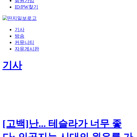
회원가입
ID/PW찾기
기사
방송
커뮤니티
자유게시판
기사
[고백]난... 테슬라가 너무 좋