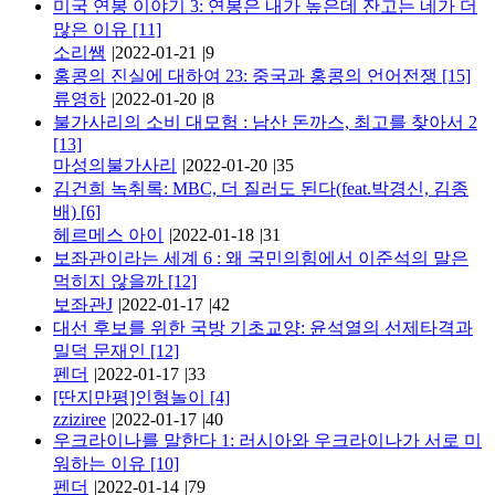
미국 연봉 이야기 3: 연봉은 내가 높은데 잔고는 네가 더
많은 이유
[11]
소리쌤
|
2022-01-21
|
9
홍콩의 진실에 대하여 23: 중국과 홍콩의 언어전쟁
[15]
류영하
|
2022-01-20
|
8
불가사리의 소비 대모험 : 남산 돈까스, 최고를 찾아서 2
[13]
마성의불가사리
|
2022-01-20
|
35
김건희 녹취록: MBC, 더 질러도 된다(feat.박경신, 김종
배)
[6]
헤르메스 아이
|
2022-01-18
|
31
보좌관이라는 세계 6 : 왜 국민의힘에서 이준석의 말은
먹히지 않을까
[12]
보좌관J
|
2022-01-17
|
42
대선 후보를 위한 국방 기초교양: 윤석열의 선제타격과
밀덕 문재인
[12]
펜더
|
2022-01-17
|
33
[딴지만평]인형놀이
[4]
zziziree
|
2022-01-17
|
40
우크라이나를 말한다 1: 러시아와 우크라이나가 서로 미
워하는 이유
[10]
펜더
|
2022-01-14
|
79