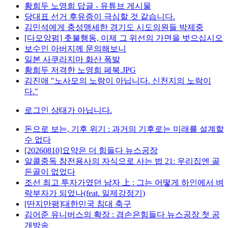
황희두 노영희 답글 - 유튜브 게시물
당대표 선거 후유증이 극심할 것 같습니다.
김민석에게 충성맹세한 경기도 시도의원들 박제중
[다모앙펌] 촛불행동, 이제 그 위선의 가면을 벗으십시오
보수인 아버지께 문의해보니
일본 사쿠라지마 화산 폭발
황희두 저격한 노영희 페북.JPG
김진애 "노사모의 노랑이 아닙니다. 신천지의 노랑이
다."
로그인 상태가 아닙니다.
돈으로 보는, 기후 위기 : 과거의 기후로는 미래를 설계할
수 없다
[20260810]요약은 더 힘들다 뉴스공장
알콜중독 참전용사의 자식으로 사는 법 21: 우리집엔 골
든골이 없었다
조선 최고 투자가였던 남자 上 : 그는 어떻게 하인에서 벼
락부자가 되었나(feat. 일제강점기)
[딴지만평]대한민국 침대 축구
김어준 유니버스의 확장 : 겸손은힘들다 뉴스공장 첫 공
개방송