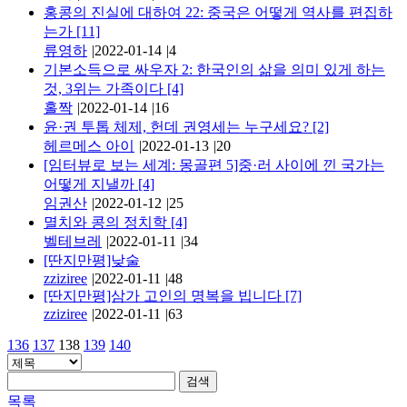
홍콩의 진실에 대하여 22: 중국은 어떻게 역사를 편집하
는가
[11]
류영하
|
2022-01-14
|
4
기본소득으로 싸우자 2: 한국인의 삶을 의미 있게 하는
것, 3위는 가족이다
[4]
홀짝
|
2022-01-14
|
16
윤·권 투톱 체제, 헌데 권영세는 누구세요?
[2]
헤르메스 아이
|
2022-01-13
|
20
[임터뷰로 보는 세계: 몽골편 5]중·러 사이에 낀 국가는
어떻게 지낼까
[4]
임권산
|
2022-01-12
|
25
멸치와 콩의 정치학
[4]
벨테브레
|
2022-01-11
|
34
[딴지만평]낮술
zziziree
|
2022-01-11
|
48
[딴지만평]삼가 고인의 명복을 빕니다
[7]
zziziree
|
2022-01-11
|
63
136
137
138
139
140
검색
목록