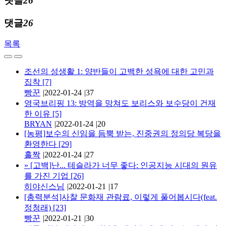
댓글
26
댓글
26
목록
조선의 성생활 1: 양반들이 고백한 성욕에 대한 고민과
집착
[7]
빵꾼
|
2022-01-24
|
37
영국브리핑 13: 방역을 망쳐도 보리스와 보수당이 건재
한 이유
[5]
BRYAN
|
2022-01-24
|
20
[농평]보수의 신임을 듬뿍 받는, 진중권의 정의당 복당을
환영한다
[29]
홀짝
|
2022-01-24
|
27
»
[고백]난... 테슬라가 너무 좋다: 인공지능 시대의 원유
를 가진 기업
[26]
히야신스님
|
2022-01-21
|
17
[총력분석]사찰 문화재 관람료, 이렇게 풀어봅시다(feat.
정청래)
[23]
빵꾼
|
2022-01-21
|
30