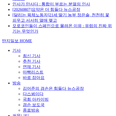
인사가 만사다 : 통합이 부르는 분열의 인사
[20260807]요약은 더 힘들다 뉴스공장
[달리는 육체노동자]21세 딸기 농부 정은솔, 천천히 꽃
피우고 서서히 열매 맺고
모로코인들이 스페인으로 몰려온 이유 : 유럽의 진짜 위
기는 무엇인가
딴지일보 HOME
기사
최신 기사
추천 기사
연재 기사
마빡리스트
바로 잡아요
방송
김어준의 겸손은 힘들다 뉴스공장
다스뵈이다
국회 아카이빙
겸손 보도국
종료방송
커뮤니티