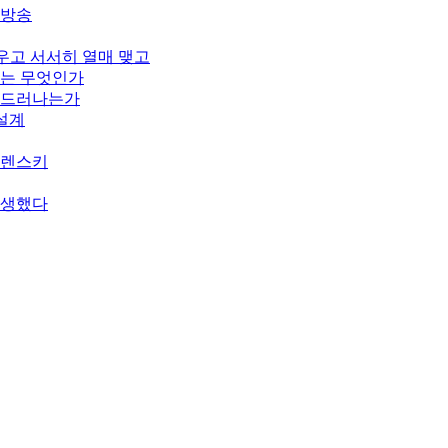
개방송
피우고 서서히 열매 맺고
기는 무엇인가
게 드러나는가
 설계
젤렌스키
탄생했다