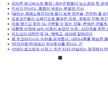
김어준 유니버스의 확장 : 겸손은힘들다 뉴스공장 첫 공
인사가 만사다 : 통합이 부르는 분열의 인사
[달리는 육체노동자]21세 딸기 농부 정은솔, 천천히 꽃 
모로코인들이 스페인으로 몰려온 이유 : 유럽의 진짜 위
마음 챙기고 정치 14: 구분할 수 없는 것들, 본색은 어떻
대통령 순방에 남미 비중이 높았던 이유 : AI강국을 위한
미드소마 대한민국 34 : 백백교, 세상에 알려지다
왜 우크라이나는 이란을 공격했나 : 네타냐후를 학습한 
[딴지만평]한국에서 주식투자를 한다는 건
선데이 로스트의 시작 2 : 치킨 티카 마살라는 영국에서 