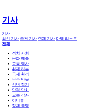
기사
기사
최신 기사
추천 기사
연재 기사
마빡 리스트
전체
정치 사회
문화 예술
교육 역사
취재 리뷰
국제 환경
우주 만물
신변 잡기
만평 만화
교습 강좌
이너뷰
정체 불명