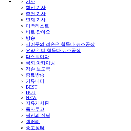
기사
최신 기사
추천 기사
연재 기사
마빡리스트
바로 잡아요
방송
김어준의 겸손은 힘들다 뉴스공장
요약은 더 힘들다 뉴스공장
다스뵈이다
국회 아카이빙
겸손 보도국
종료방송
커뮤니티
BEST
HOT
NEW
자유게시판
독자투고
필진의 전당
갤러리
중고장터