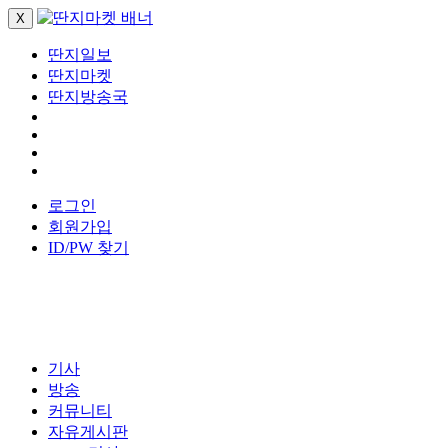
X
딴지일보
딴지마켓
딴지방송국
로그인
회원가입
ID/PW 찾기
기사
방송
커뮤니티
자유게시판