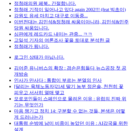
정청래의원 페북.. 간절합니다.
정청래 기적이 일어나고 있다 again 2002!!! (feat 빅초이)
강원도 유세 마치고 대구로 이동중...
이번전대는 김민석&정청래 싸움이아니라, 김민석&민주
당원 싸움입니다.
심판에게 레드카드 내미는 관중... ㅋㅋ
고일석 기자의 여론조사 꽃을 토대로 분석한 글
정청래가 됩니다.
로그인 상태가 아닙니다.
김어준 유니버스의 확장 : 겸손은힘들다 뉴스공장 첫 공
개방송
인사가 만사다 : 통합이 부르는 분열의 인사
[달리는 육체노동자]21세 딸기 농부 정은솔, 천천히 꽃
피우고 서서히 열매 맺고
모로코인들이 스페인으로 몰려온 이유 : 유럽의 진짜 위
기는 무엇인가
마음 챙기고 정치 14: 구분할 수 없는 것들, 본색은 어떻
게 드러나는가
대통령 순방에 남미 비중이 높았던 이유 : AI강국을 위한
설계