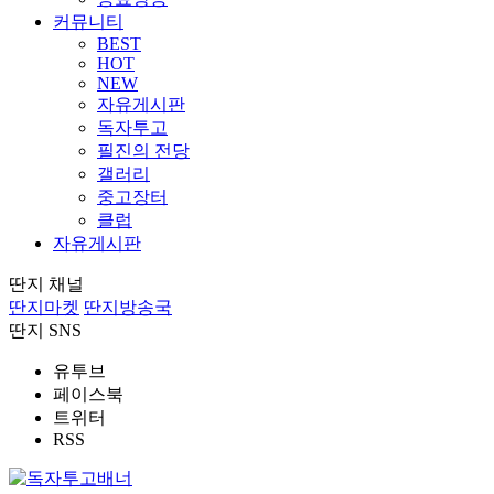
커뮤니티
BEST
HOT
NEW
자유게시판
독자투고
필진의 전당
갤러리
중고장터
클럽
자유게시판
딴지 채널
딴지마켓
딴지방송국
딴지 SNS
유투브
페이스북
트위터
RSS