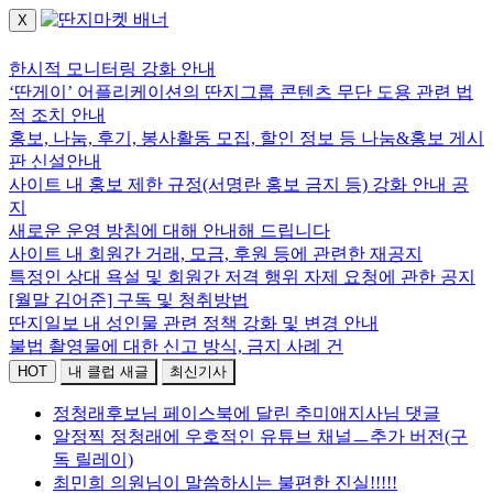
X
로그인하세요.
한시적 모니터링 강화 안내
‘딴게이’ 어플리케이션의 딴지그룹 콘텐츠 무단 도용 관련 법
적 조치 안내
홍보, 나눔, 후기, 봉사활동 모집, 할인 정보 등 나눔&홍보 게시
판 신설안내
사이트 내 홍보 제한 규정(서명란 홍보 금지 등) 강화 안내 공
지
새로운 운영 방침에 대해 안내해 드립니다
사이트 내 회원간 거래, 모금, 후원 등에 관련한 재공지
특정인 상대 욕설 및 회원간 저격 행위 자제 요청에 관한 공지
[월말 김어준] 구독 및 청취방법
딴지일보 내 성인물 관련 정책 강화 및 변경 안내
불법 촬영물에 대한 신고 방식, 금지 사례 건
HOT
내 클럽 새글
최신기사
정청래후보님 페이스북에 달린 추미애지사님 댓글
알정찍 정청래에 우호적인 유튜브 채널ㅡ추가 버전(구
독 릴레이)
최민희 의원님이 말씀하시는 불편한 진실!!!!!