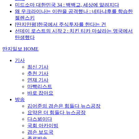
미드소마 대한민국 34 : 백백교, 세상에 알려지다
왜 우크라이나는 이란을 공격했나 : 네타냐후를 학습한
젤렌스키
[딴지만평]한국에서 주식투자를 한다는 건
선데이 로스트의 시작 2 : 치킨 티카 마살라는 영국에서
탄생했다
딴지일보 HOME
기사
최신 기사
추천 기사
연재 기사
마빡리스트
바로 잡아요
방송
김어준의 겸손은 힘들다 뉴스공장
요약은 더 힘들다 뉴스공장
다스뵈이다
국회 아카이빙
겸손 보도국
종료방송